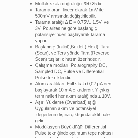
Mutlak skala doğruluğu %0.25 tir.
Tarama oranı lineer olarak 1mV ile
500mV arasında değiştirilebilir.
Tarama aralığı Δ E = 0,75V., 1.5V. ve
3V. Polaritesine göre başlangıç
potansiyelinden başlayarak tarama
yapar.
Başlangıç (Initial),Beklet ( Hold), Tara
(Scan), ve Ters yönde Tara (Reverse
Scan) tuşları cihazın üzerindedir.
Çalışma modları; Polarography DC,
Sampled DC, Pulse ve Differential
Pulse teknikleridir.
Akım aralıkları: Full skala 0,02 µA den
başlayarak 10 mA e kadardır. Y çıkış
terminalleri her akım aralığında ± 10V.
Aşırı Yükleme (Overload) ışığı;
Uygulanan akım ve potansiyel
değerlerin dışına çıktığında aktif hale
gelir.
Modülasyon Büyüklüğü; Differential
Pulse tekniğinde optimum tepe noktası