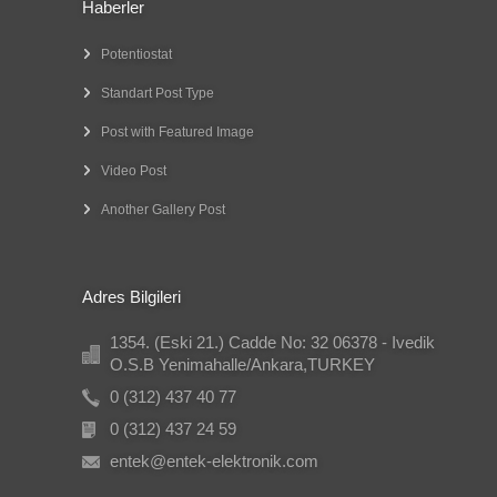
Haberler
Potentiostat
Standart Post Type
Post with Featured Image
Video Post
Another Gallery Post
Adres Bilgileri
1354. (Eski 21.) Cadde No: 32 06378 - Ivedik
O.S.B Yenimahalle/Ankara,TURKEY
0 (312) 437 40 77
0 (312) 437 24 59
entek@entek-elektronik.com