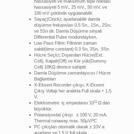
hassasiyeti ve maksimum tepe noktası
hassasiyeti 5 mV., 25 mV., 50 mV. ve
100 mV şeklinde uygulanabilir.
Sayaç(Clock); ayarlanabilir damla
düşürme frekansları 0.5 Sn., 1Sn., 2Sn.
ve 5Sn dir. Damla Düşürme sinyali
Differential Pulse modundayken.
Low Pass Filtre; Filtrenin zaman
sabiti(time constant) 0.3 Sn, 3Sn, 5Sn
Hücre Seçici; Dışarıdan Hücre(Ext.
Cell), Kapalı(Off) ve Kör yük(Dummy
Cell) 10KΩ dirence sahiptir.
Damla Düşürme zamanlayıcısı / Hücre
Bağlantıları
X-Ekseni Recorder çıkışı; X-Ekseni
Çıkış Voltajı her aralıkta Full skala + 1.5
V.
11
Elektrometre iç empedansı 10
Ω dan
büyüktür.
Potansiyostat çıkışı ± 100 V. 20 mA.
Thermal runaway max. 50µV/ºC
PC çıkışları otomatik olarak ± 10V a
ayarlanır ve 1.5 V full skala