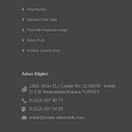
Potentiostat
Standart Post Type
Post with Featured Image
Video Post
Another Gallery Post
Adres Bilgileri
1354. (Eski 21.) Cadde No: 32 06378 - Ivedik
O.S.B Yenimahalle/Ankara,TURKEY
0 (312) 437 40 77
0 (312) 437 24 59
entek@entek-elektronik.com