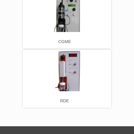
CGME
RDE