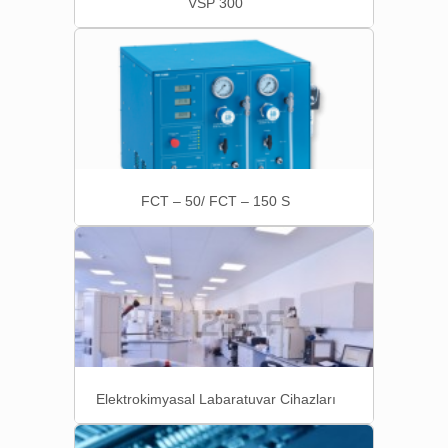
VSP 300
FCT – 50/ FCT – 150 S
Elektrokimyasal Labaratuvar Cihazları